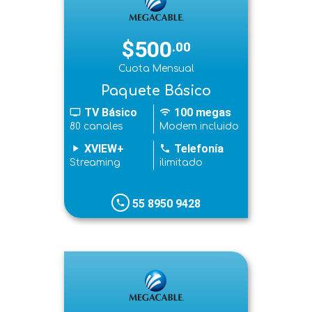
$500
.00
Cuota Mensual
Paquete Básico
TV Básico
100 megas
tv
wifi
80 canales
Modem incluido
XVIEW+
Telefonía
play_arrow
phone
Streaming
ilimitado
55 8950 9428
phone