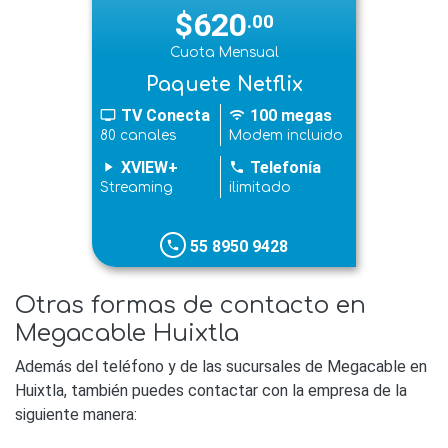
$620
.00
Cuota Mensual
Paquete Netflix
TV Conecta
100 megas
tv
wifi
80 canales
Modem incluido
XVIEW+
Telefonía
play_arrow
phone
Streaming
ilimitado
55 8950 9428
phone
Otras formas de contacto en
Megacable Huixtla
Además del teléfono y de las sucursales de Megacable en
Huixtla, también puedes contactar con la empresa de la
siguiente manera: