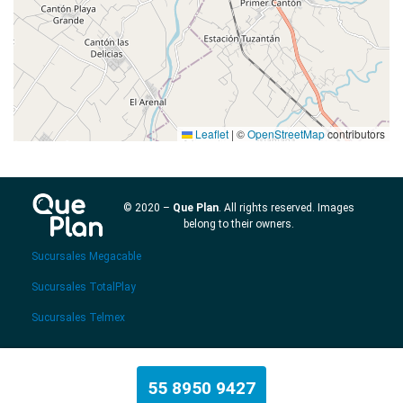
Leaflet
|
©
OpenStreetMap
contributors
© 2020 –
Que Plan
. All rights reserved. Images
belong to their owners.
Sucursales Megacable
Sucursales TotalPlay
Sucursales Telmex
55 8950 9427