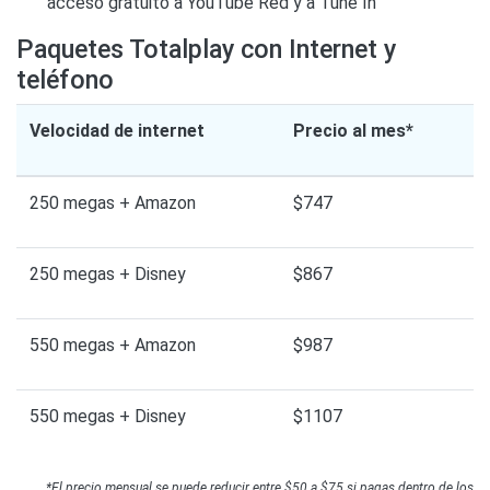
acceso gratuito a YouTube Red y a Tune In
Paquetes Totalplay con Internet y
teléfono
Velocidad de internet
Precio al mes*
250 megas + Amazon
$747
250 megas + Disney
$867
550 megas + Amazon
$987
550 megas + Disney
$1107
*El precio mensual se puede reducir entre $50 a $75 si pagas dentro de los