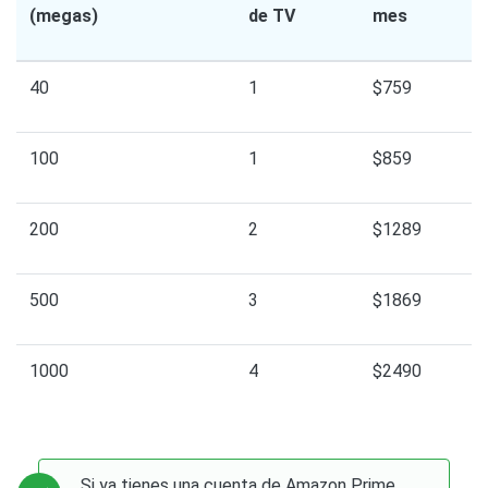
(megas)
de TV
mes
40
1
$759
100
1
$859
200
2
$1289
500
3
$1869
1000
4
$2490
Si ya tienes una cuenta de Amazon Prime,