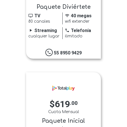
Paquete Diviértete
TV
40 megas
tv
wifi
80 canales
wifi extender
Streaming
Telefonía
play_arrow
phone
cualquier lugar
ilimitado
55 8950 9429
phone
$619
.00
Cuota Mensual
Paquete Inicial