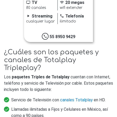
TV
20 megas
tv
wifi
80 canales
wifi extender
Streaming
Telefonía
play_arrow
phone
cualquier lugar
ilimitado
55 8950 9429
phone
¿Cuáles son los paquetes y
canales de Totalplay
Tripleplay?
Los
paquetes Triples de Totalplay
cuentan con Internet,
teléfono y servicio de Televisión por cable. Estos paquetes
incluyen todo lo siguiente:
Servicio de Televisión con
canales Totalplay
en HD.
Llamadas ilimitadas a Fijos y Celulares en México, así
como a 90 países.