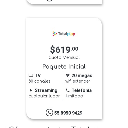
$619
.00
Cuota Mensual
Paquete Inicial
TV
20 megas
tv
wifi
80 canales
wifi extender
Streaming
Telefonía
play_arrow
phone
cualquier lugar
ilimitado
55 8950 9429
phone