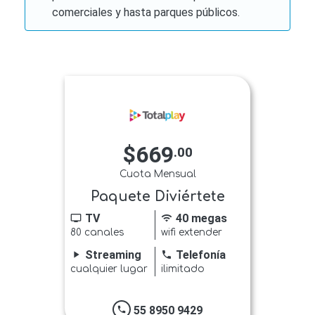
comerciales y hasta parques públicos.
$669
.00
Cuota Mensual
Paquete Diviértete
TV
40 megas
tv
wifi
80 canales
wifi extender
Streaming
Telefonía
play_arrow
phone
cualquier lugar
ilimitado
55 8950 9429
phone