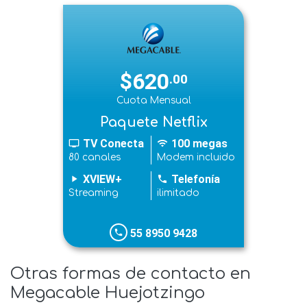
$620
.00
Cuota Mensual
Paquete Netflix
TV Conecta
100 megas
tv
wifi
80 canales
Modem incluido
XVIEW+
Telefonía
play_arrow
phone
Streaming
ilimitado
55 8950 9428
phone
Otras formas de contacto en
Megacable Huejotzingo