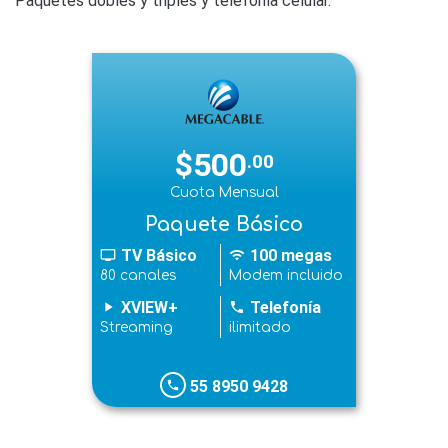
Paquetes dobles y triples y telefonía celular.
$500
.00
Cuota Mensual
Paquete Básico
TV Básico
100 megas
tv
wifi
80 canales
Modem incluido
XVIEW+
Telefonía
play_arrow
phone
Streaming
ilimitado
55 8950 9428
phone