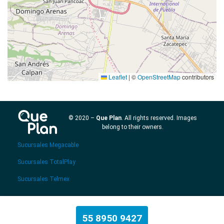
Leaflet
|
©
OpenStreetMap
contributors
© 2020 –
Que Plan
. All rights reserved. Images
belong to their owners.
Sucursales Megacable
Sucursales TotalPlay
Sucursales Telmex
55 8950 9427