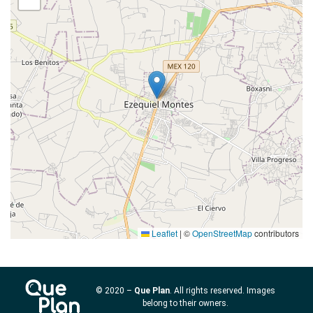
Leaflet
|
©
OpenStreetMap
contributors
© 2020 –
Que Plan
. All rights reserved. Images
belong to their owners.