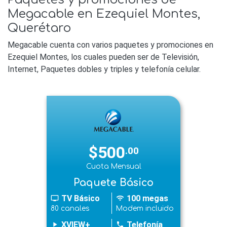
Megacable en Ezequiel Montes,
Querétaro
Megacable cuenta con varios paquetes y promociones en
Ezequiel Montes, los cuales pueden ser de Televisión,
Internet, Paquetes dobles y triples y telefonía celular.
$500
.00
Cuota Mensual
Paquete Básico
TV Básico
100 megas
tv
wifi
80 canales
Modem incluido
XVIEW+
Telefonía
play_arrow
phone