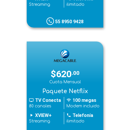
Streaming
ilimitado
55 8950 9428
phone
$620
.00
Cuota Mensual
Paquete Netflix
TV Conecta
100 megas
tv
wifi
80 canales
Modem incluido
XVIEW+
Telefonía
play_arrow
phone
Streaming
ilimitado