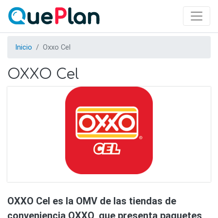
Skip
to
main
content
Inicio
Oxxo Cel
OXXO Cel
OXXO Cel es la OMV de las tiendas de
conveniencia OXXO, que presenta paquetes