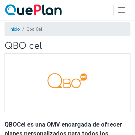
Skip
to
main
content
Inicio
Qbo Cel
QBO cel
QBOCel es una OMV encargada de ofrecer
planes personalizados para todos los