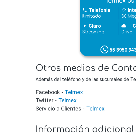
Telmex 30
Telefonia
Int
phone
wifi
Ilimitado
30 Me
Claro
C
play_arrow
cloudy
Streaming
Drive
55 8950 94
phone
Otros medios de Conta
Además del teléfono y de las sucursales de Te
Facebook -
Telmex
Twitter -
Telmex
Servicio a Clientes -
Telmex
Información adicional 