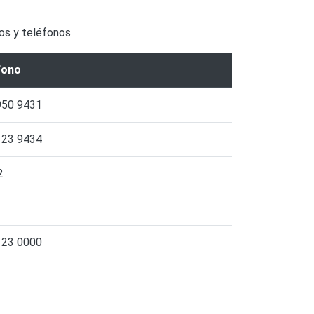
ros y teléfonos
fono
950 9431
123 9434
2
123 0000