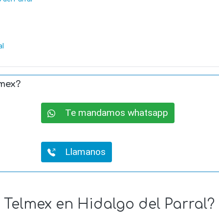
al
lmex?
Te mandamos whatsapp
Llamanos
e Telmex en Hidalgo del Parral?