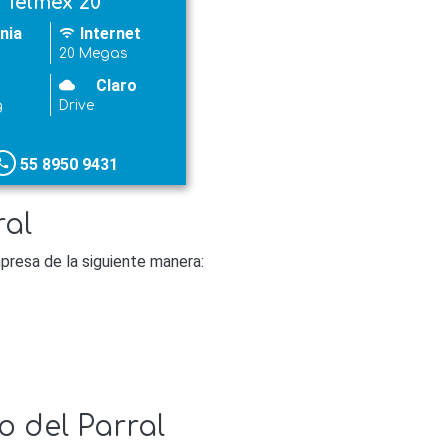
Telmex 20
nia
Internet
wifi
20 Megas
Claro
cloudy
g
Drive
55 8950 9431
hone
ral
presa de la siguiente manera:
o del Parral