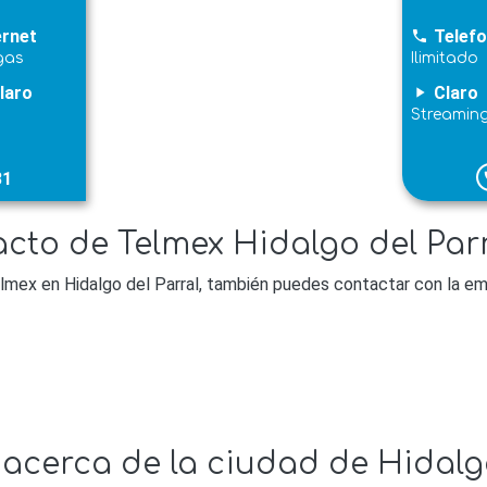
ernet
Telefo
phone
gas
Ilimitado
laro
Claro
play_arrow
Streamin
31
p
cto de Telmex Hidalgo del Par
lmex en Hidalgo del Parral, también puedes contactar con la em
acerca de la ciudad de Hidalg