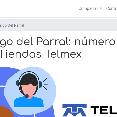
Skip
Main nav
Compañias
Contr
to
main
content
algo Del Parral
go del Parral: número
 Tiendas Telmex