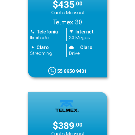
$435
.00
Cuota Mensual
Telmex 30
Telefonia
Internet
phone
wifi
Ilimitado
30 Megas
Claro
Claro
play_arrow
cloudy
Streaming
Drive
55 8950 9431
phone
$389
.00
Cuota Mensual