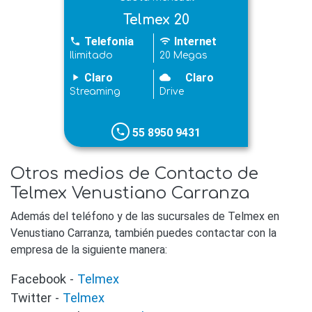
Telmex 20
Telefonia
Internet
phone
wifi
Ilimitado
20 Megas
Claro
Claro
play_arrow
cloudy
Streaming
Drive
55 8950 9431
phone
Otros medios de Contacto de
Telmex Venustiano Carranza
Además del teléfono y de las sucursales de Telmex en
Venustiano Carranza, también puedes contactar con la
empresa de la siguiente manera:
Facebook -
Telmex
Twitter -
Telmex