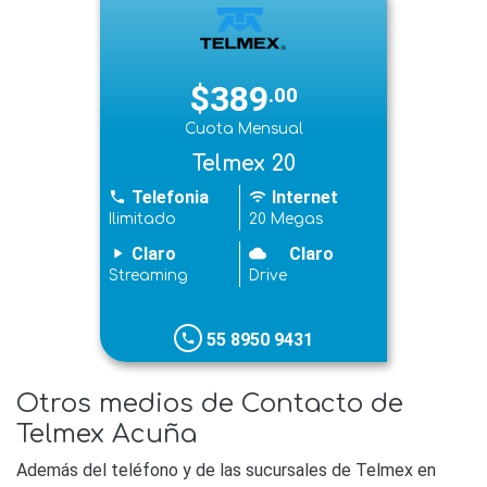
$389
.00
Cuota Mensual
Telmex 20
Telefonia
Internet
phone
wifi
Ilimitado
20 Megas
Claro
Claro
play_arrow
cloudy
Streaming
Drive
55 8950 9431
phone
Otros medios de Contacto de
Telmex Acuña
Además del teléfono y de las sucursales de Telmex en