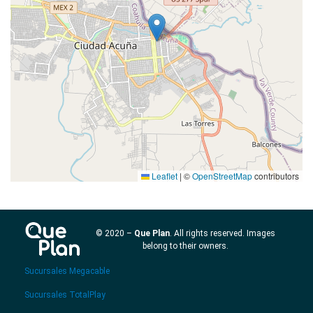
Leaflet
|
©
OpenStreetMap
contributors
© 2020 –
Que Plan
. All rights reserved. Images
belong to their owners.
Sucursales Megacable
Sucursales TotalPlay