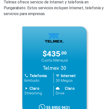
Telmex ofrece servicio de Internet y telefonía en
Pungarabato. Estos servicios incluyen Internet, telefonía y
servicios para empresas.
$435
.00
Cuota Mensual
Telmex 30
Telefonia
Internet
phone
wifi
Ilimitado
30 Megas
Claro
Claro
play_arrow
cloudy
Streaming
Drive
55 8950 9431
phone