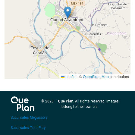
Leaflet
|
©
OpenStreetMap
contributors
© 2020 –
Que Plan
. All rights reserved. Images
belong to their owners.
Sucursales Megacable
Sucursales TotalPlay