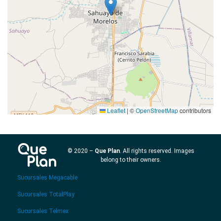
Leaflet
|
©
OpenStreetMap
contributors
© 2020 –
Que Plan
. All rights reserved. Images
belong to their owners.
Sucursales Megacable
Sucursales TotalPlay
Sucursales Telmex