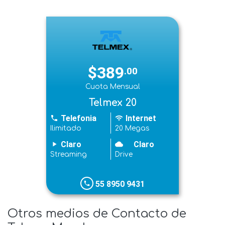
$389
.00
Cuota Mensual
Telmex 20
Telefonia
Internet
phone
wifi
Ilimitado
20 Megas
Claro
Claro
play_arrow
cloudy
Streaming
Drive
55 8950 9431
phone
Otros medios de Contacto de