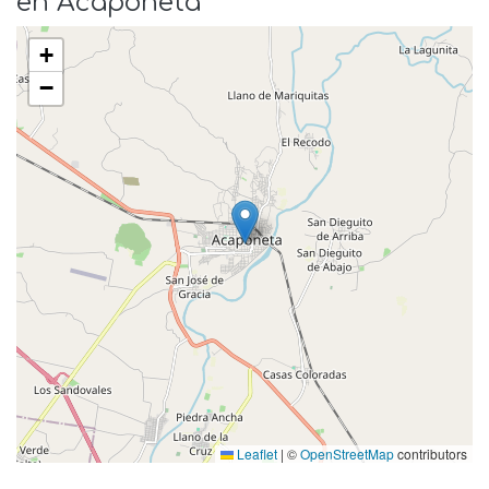
en Acaponeta
+
−
Leaflet
|
©
OpenStreetMap
contributors