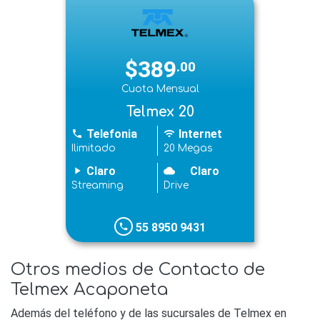
$389
.00
Cuota Mensual
Telmex 20
Telefonia
Internet
phone
wifi
Ilimitado
20 Megas
Claro
Claro
play_arrow
cloudy
Streaming
Drive
55 8950 9431
phone
Otros medios de Contacto de
Telmex Acaponeta
Además del teléfono y de las sucursales de Telmex en