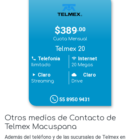
$389
.00
Cuota Mensual
Telmex 20
Telefonia
Internet
phone
wifi
Ilimitado
20 Megas
Claro
Claro
play_arrow
cloudy
Streaming
Drive
55 8950 9431
phone
Otros medios de Contacto de
Telmex Macuspana
Además del teléfono y de las sucursales de Telmex en