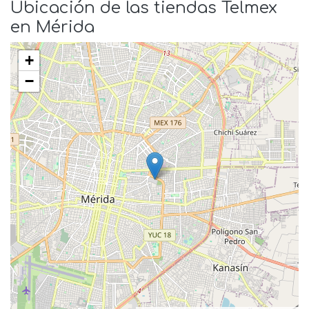
Ubicación de las tiendas Telmex
en Mérida
+
−