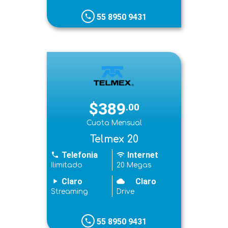
55 8950 9431
phone
$389
.00
Cuota Mensual
Telmex 20
Telefonia
Internet
phone
wifi
Ilimitado
20 Megas
Claro
Claro
play_arrow
cloudy
Streaming
Drive
55 8950 9431
phone