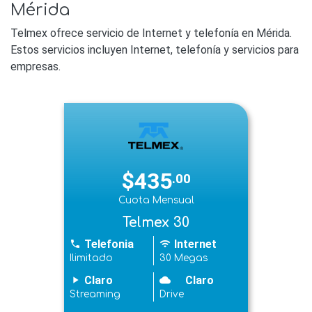
Mérida
Telmex ofrece servicio de Internet y telefonía en Mérida.
Estos servicios incluyen Internet, telefonía y servicios para
empresas.
$435
.00
Cuota Mensual
Telmex 30
Telefonia
Internet
phone
wifi
Ilimitado
30 Megas
Claro
Claro
play_arrow
cloudy
Streaming
Drive