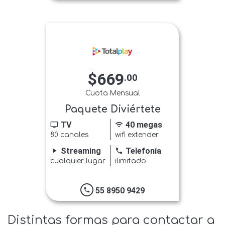
$669
.00
Cuota Mensual
Paquete Diviértete
TV
40 megas
tv
wifi
80 canales
wifi extender
Streaming
Telefonía
play_arrow
phone
cualquier lugar
ilimitado
55 8950 9429
phone
Distintas formas para contactar a