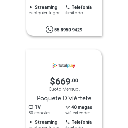
Streaming
Telefonía
play_arrow
phone
cualquier lugar
ilimitado
55 8950 9429
phone
$669
.00
Cuota Mensual
Paquete Diviértete
TV
40 megas
tv
wifi
80 canales
wifi extender
Streaming
Telefonía
play_arrow
phone
cualquier lugar
ilimitado