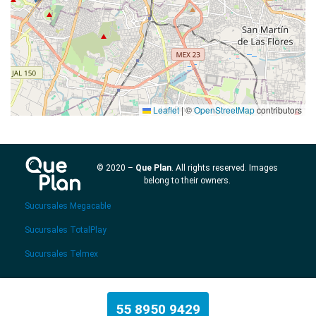
Leaflet
|
©
OpenStreetMap
contributors
© 2020 –
Que Plan
. All rights reserved. Images
belong to their owners.
Sucursales Megacable
Sucursales TotalPlay
Sucursales Telmex
55 8950 9429