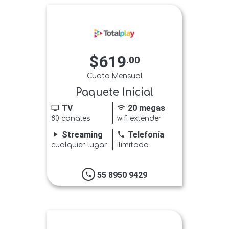
$619
.00
Cuota Mensual
Paquete Inicial
TV
20 megas
tv
wifi
80 canales
wifi extender
Streaming
Telefonía
play_arrow
phone
cualquier lugar
ilimitado
55 8950 9429
phone