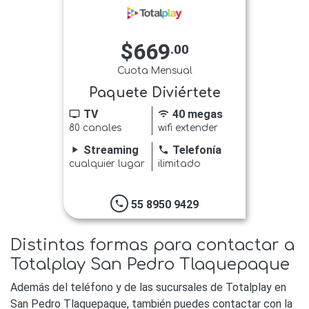
$669
.00
Cuota Mensual
Paquete Diviértete
TV
40 megas
tv
wifi
80 canales
wifi extender
Streaming
Telefonía
play_arrow
phone
cualquier lugar
ilimitado
55 8950 9429
phone
Distintas formas para contactar a
Totalplay San Pedro Tlaquepaque
Además del teléfono y de las sucursales de Totalplay en
San Pedro Tlaquepaque, también puedes contactar con la