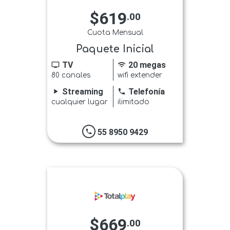
$619
.00
Cuota Mensual
Paquete Inicial
TV
20 megas
tv
wifi
80 canales
wifi extender
Streaming
Telefonía
play_arrow
phone
cualquier lugar
ilimitado
55 8950 9429
phone
$669
.00