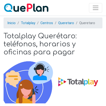
Skip
to
main
content
Inicio
Totalplay
Centros
Queretaro
Queretaro
Totalplay Querétaro:
teléfonos, horarios y
oficinas para pagar