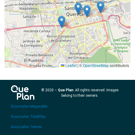
Leaflet
|
©
OpenStreetMap
contributors
© 2020 –
Que Plan
. All rights reserved. Images
belong to their owners.
Sucursales Megacable
Sucursales TotalPlay
Sucursales Telmex