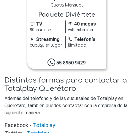
Cuota Mensual
Paquete Diviértete
TV
40 megas
tv
wifi
80 canales
wifi extender
Streaming
Telefonía
play_arrow
phone
cualquier lugar
ilimitado
55 8950 9429
phone
Distintas formas para contactar a
Totalplay Querétaro
Además del teléfono y de las sucursales de Totalplay en
Querétaro, también puedes contactar con la empresa de la
siguiente manera:
Facebook -
Totalplay