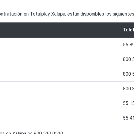
contratación en Totalplay Xalapa, están disponibles los siguiente
Telé
55 8
800 
800 
800 
55 1
55 4
ntes en Xalapa es 800 510 0510