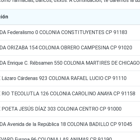
omo farmacias, bancos, oxxos. A continuación, te daremos la ub
ción
DA Federalismo 0 COLONIA CONSTITUYENTES CP 91183
DA ORIZABA 154 COLONIA OBRERO CAMPESINA CP 91020
DA Enrique C. Rébsamen 550 COLONIA MARTIRES DE CHICAGO
 Lázaro Cárdenas 923 COLONIA RAFAEL LUCIO CP 91110
 RIO TECOLUTLA 126 COLONIA CAROLINO ANAYA CP 91158
 POETA JESÚS DÍAZ 303 COLONIA CENTRO CP 91000
DA Avenida de la República 18 COLONIA BADILLO CP 91045
VARD Europa 96 COLONIA LAS ANIMAS CP 91190