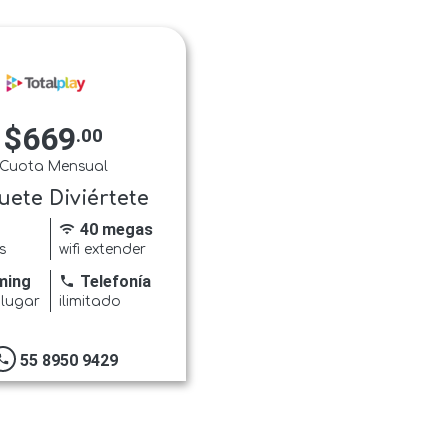
$669
.00
Cuota Mensual
uete Diviértete
40 megas
wifi
s
wifi extender
ming
Telefonía
phone
 lugar
ilimitado
55 8950 9429
hone