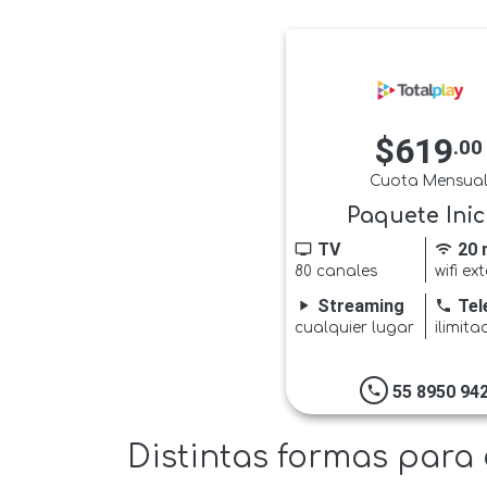
$619
.00
Cuota Mensua
Paquete Inic
TV
20 
tv
wifi
80 canales
wifi ex
Streaming
Tel
play_arrow
phone
cualquier lugar
ilimita
55 8950 94
phone
Distintas formas para 