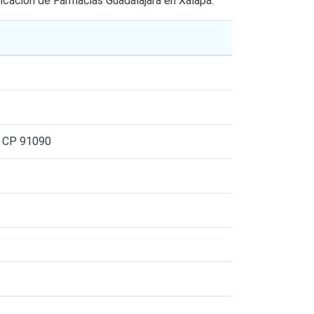
icación de Farmacias Guadalajara en Xalapa:
 CP 91090