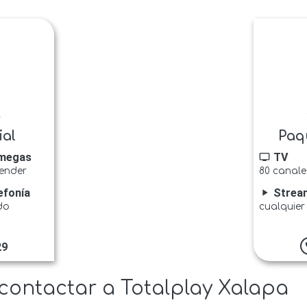
l
ial
Paq
megas
TV
tv
tender
80 canale
efonía
Strea
play_arrow
do
cualquier
29
p
contactar a Totalplay Xalapa