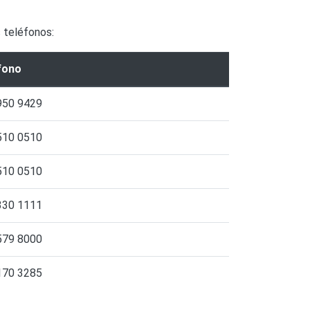
s teléfonos:
fono
950 9429
510 0510
510 0510
330 1111
579 8000
170 3285