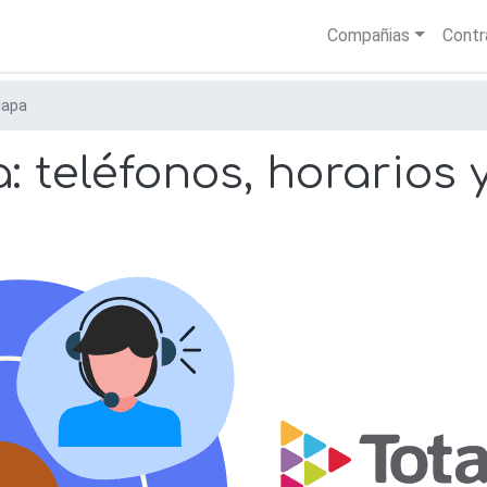
Skip
Main nav
Compañias
Contr
to
main
content
lapa
: teléfonos, horarios 