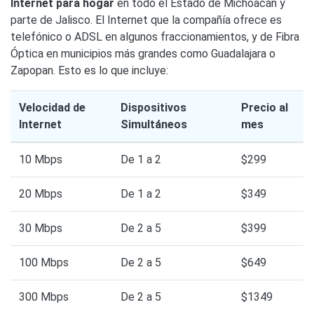
Internet para hogar
en todo el Estado de Michoacán y
parte de Jalisco. El Internet que la compañía ofrece es
telefónico o ADSL en algunos fraccionamientos, y de Fibra
Óptica en municipios más grandes como Guadalajara o
Zapopan. Esto es lo que incluye:
Velocidad de
Dispositivos
Precio al
Internet
Simultáneos
mes
10 Mbps
De 1 a 2
$299
20 Mbps
De 1 a 2
$349
30 Mbps
De 2 a 5
$399
100 Mbps
De 2 a 5
$649
300 Mbps
De 2 a 5
$1349