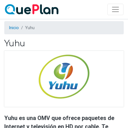
Skip
to
main
content
Inicio
Yuhu
Yuhu
Yuhu es una OMV que ofrece paquetes de
Internet y televisión en HD por cable. Te