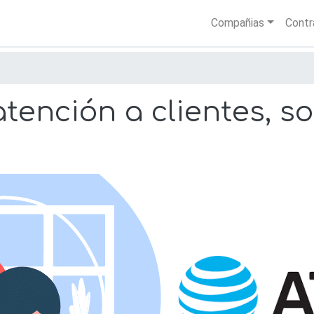
Skip
Main nav
Compañias
Contr
to
main
content
tención a clientes, so