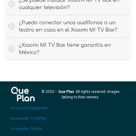
¿Se puede instalar Xiaomi MI TV Box en
cualquier televisión?
¿Puedo conectar unos audífonos o un
teatro en casa en el Xiaomi MI TV Box?
¿Xiaomi MI TV Box tiene garantía en
México?
© 2020 –
Que Plan
. All rights reserved. Images
belong to their owners.
Sucursales Megacable
Sucursales TotalPlay
Sucursales Telmex