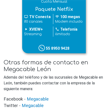
Cuota Mensual
Paquete Netflix
TV Conecta
100 megas
tv
wifi
80 canales
Modem incluido
XVIEW+
Telefonía
play_arrow
phone
Streaming
ilimitado
55 8950 9428
phone
Otras formas de contacto en
Megacable León
Además del teléfono y de las sucursales de Megacable en
León, también puedes contactar con la empresa de la
siguiente manera:
Facebook -
Megacable
Twitter -
Megacable