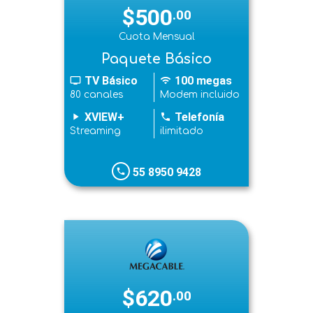
$500
.00
Cuota Mensual
Paquete Básico
TV Básico
100 megas
tv
wifi
80 canales
Modem incluido
XVIEW+
Telefonía
play_arrow
phone
Streaming
ilimitado
55 8950 9428
phone
$620
.00