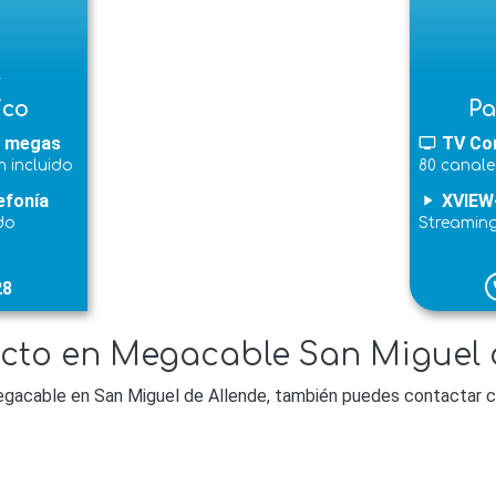
l
ico
Pa
 megas
TV Co
tv
 incluido
80 canale
efonía
XVIEW
play_arrow
do
Streamin
28
p
cto en Megacable San Miguel 
gacable en San Miguel de Allende, también puedes contactar co