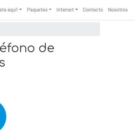
igation
ata aquí!
Paquetes
Internet
Contacto
Nosotros
léfono de
s