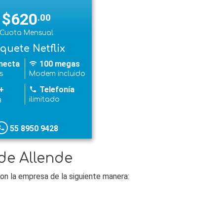
$620
.00
Cuota Mensual
quete Netflix
necta
100 megas
wifi
s
Modem incluido
+
Telefonía
phone
g
ilimitado
55 8950 9428
hone
de Allende
n la empresa de la siguiente manera: