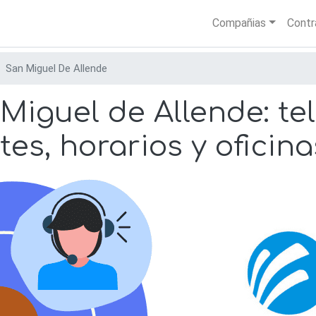
Skip
Main nav
Compañias
Contr
to
main
content
San Miguel De Allende
iguel de Allende: te
tes, horarios y oficina