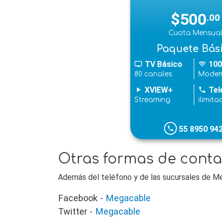
$500
.00
Cuota Mensua
Paquete Bás
TV Básico
100
tv
wifi
80 canales
Modem
XVIEW+
Tel
play_arrow
phone
Streaming
ilimita
55 8950 94
phone
Otras formas de conta
Además del teléfono y de las sucursales de Me
Facebook -
Megacable
Twitter -
Megacable