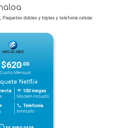
naloa
Paquetes dobles y triples y telefonía celular.
$620
.00
Cuota Mensual
quete Netflix
necta
100 megas
wifi
s
Modem incluido
+
Telefonía
phone
g
ilimitado
hone