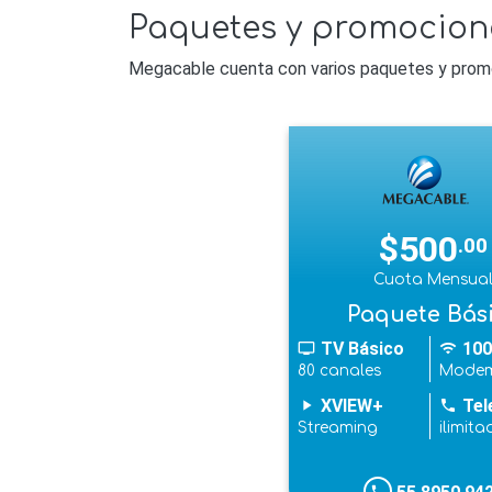
Paquetes y promocion
Megacable cuenta con varios paquetes y promoci
$500
.00
Cuota Mensua
Paquete Bás
TV Básico
100
tv
wifi
80 canales
Modem
XVIEW+
Tel
play_arrow
phone
Streaming
ilimita
phone