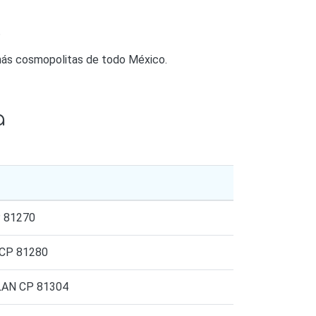
e
s más cosmopolitas de todo México.
a
 81270
CP 81280
LAN CP 81304