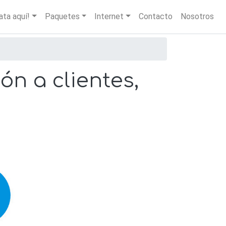
igation
ata aquí!
Paquetes
Internet
Contacto
Nosotros
n a clientes,