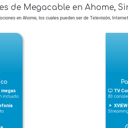
es de Megacable en Ahome, Si
ones en Ahome, los cuales pueden ser de Televisión, Internet, 
l
ico
Pa
 megas
TV Co
tv
 incluido
80 canale
efonía
XVIEW
play_arrow
do
Streamin
p