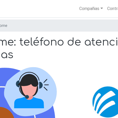
Skip
Main nav
Compañias
Contr
to
main
content
ome
: teléfono de atenció
nas