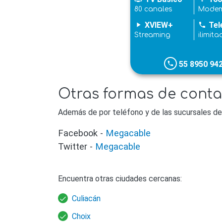
80 canales
Modem
XVIEW+
Tel
play_arrow
phone
Streaming
ilimita
55 8950 94
phone
Otras formas de cont
Además de por teléfono y de las sucursales de
Facebook -
Megacable
Twitter -
Megacable
Encuentra otras ciudades cercanas:
Culiacán
Choix