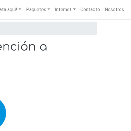
igation
ata aquí!
Paquetes
Internet
Contacto
Nosotros
ención a