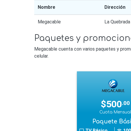
Nombre
Dirección
Megacable
La Quebrada
Paquetes y promocion
Megacable cuenta con varios paquetes y promoci
celular.
$500
.00
Cuota Mensua
Paquete Bás
TV Básico
100
tv
wifi