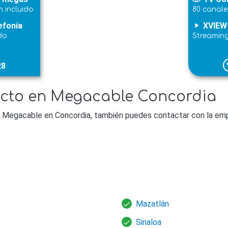
 incluido
80 canale
efonía
XVIEW
play_arrow
do
Streamin
28
p
acto en Megacable Concordia
 Megacable en Concordia, también puedes contactar con la emp
Mazatlán
Sinaloa