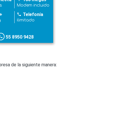
s
Modem incluido
+
Telefonía
phone
g
ilimitado
55 8950 9428
hone
resa de la siguiente manera: