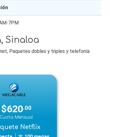
ción
 9AM-7PM
, Sinaloa
et, Paquetes dobles y triples y telefonía
$620
.00
Cuota Mensual
quete Netflix
necta
100 megas
wifi