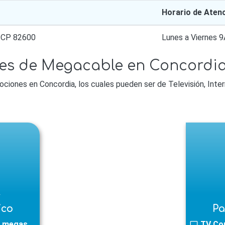
Horario de Aten
 CP 82600
Lunes a Viernes
es de Megacable en Concordia
ones en Concordia, los cuales pueden ser de Televisión, Intern
l
ico
Pa
 megas
TV Co
tv