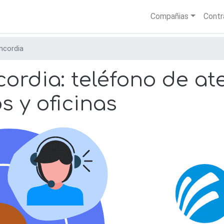
Skip
Main nav
Compañias
Contr
to
main
content
ncordia
rdia: teléfono de at
os y oficinas