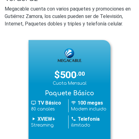
Megacable cuenta con varios paquetes y promociones en
Gutiérrez Zamora, los cuales pueden ser de Televisión,
Internet, Paquetes dobles y triples y telefonía celular.
$500
.00
Cuota Mensual
Paquete Básico
TV Básico
100 megas
tv
wifi
80 canales
Modem incluido
XVIEW+
Telefonía
play_arrow
phone
Streaming
ilimitado