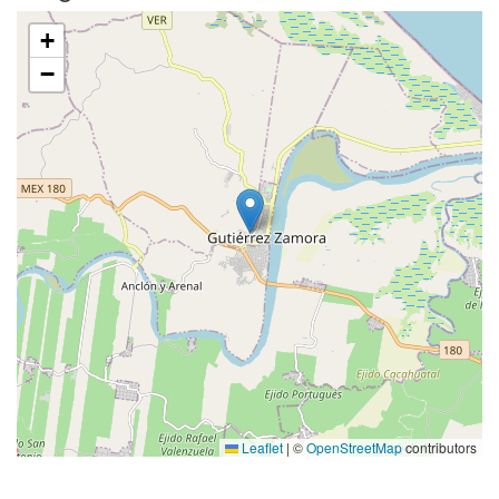
+
−
Leaflet
|
©
OpenStreetMap
contributors