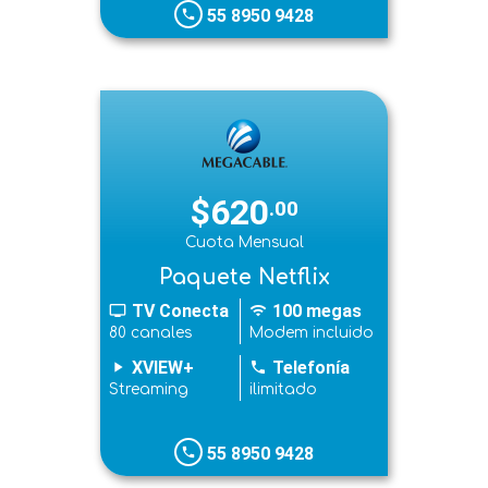
55 8950 9428
phone
$620
.00
Cuota Mensual
Paquete Netflix
TV Conecta
100 megas
tv
wifi
80 canales
Modem incluido
XVIEW+
Telefonía
play_arrow
phone
Streaming
ilimitado
55 8950 9428
phone