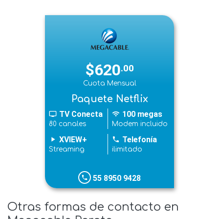
$620
.00
Cuota Mensual
Paquete Netflix
TV Conecta
100 megas
tv
wifi
80 canales
Modem incluido
XVIEW+
Telefonía
play_arrow
phone
Streaming
ilimitado
55 8950 9428
phone
Otras formas de contacto en