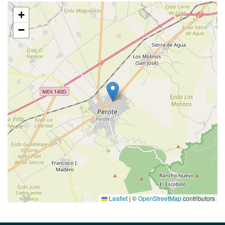
+
−
Leaflet
|
©
OpenStreetMap
contributors