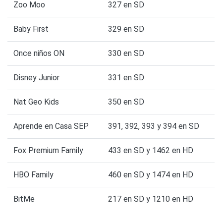
Zoo Moo
327 en SD
Baby First
329 en SD
Once niños ON
330 en SD
Disney Junior
331 en SD
Nat Geo Kids
350 en SD
Aprende en Casa SEP
391, 392, 393 y 394 en SD
Fox Premium Family
433 en SD y 1462 en HD
HBO Family
460 en SD y 1474 en HD
BitMe
217 en SD y 1210 en HD