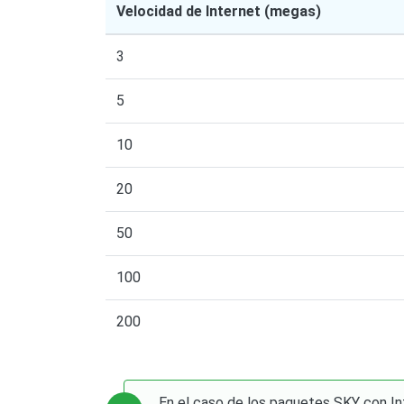
Velocidad de Internet (megas)
3
5
10
20
50
100
200
En el caso de los paquetes SKY con In