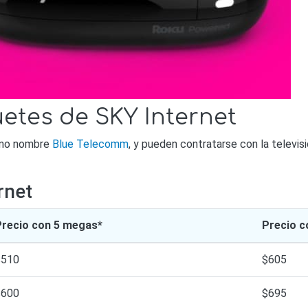
etes de SKY Internet
mo nombre
Blue Telecomm
, y pueden contratarse con la televis
rnet
Precio con 5 megas*
Precio c
$510
$605
$600
$695