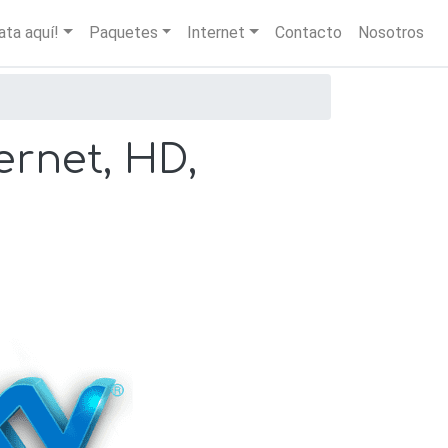
igation
ata aquí!
Paquetes
Internet
Contacto
Nosotros
ernet, HD,