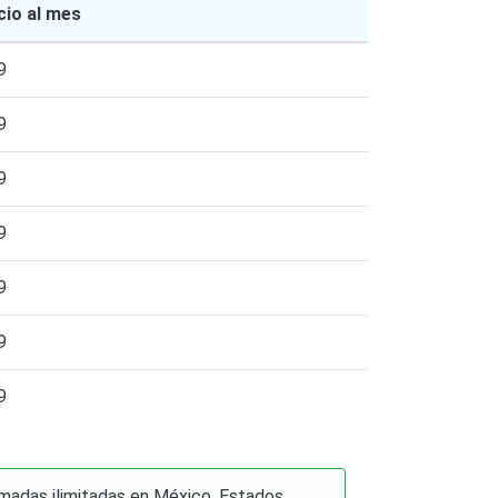
cio al mes
9
9
9
9
9
9
9
amadas ilimitadas en México, Estados