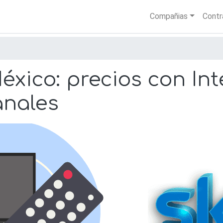
Skip
Main nav
Compañias
Contr
to
main
content
xico: precios con Int
anales