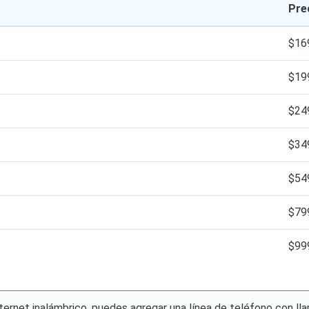
Pre
$16
$19
$24
$34
$54
$79
$99
ternet inalámbrico, puedes agregar una línea de teléfono con ll