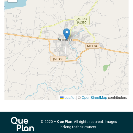
Leaflet
|
©
OpenStreetMap
contributors
© 2020 –
Que Plan
. All rights reserved. Images
belong to their owners.