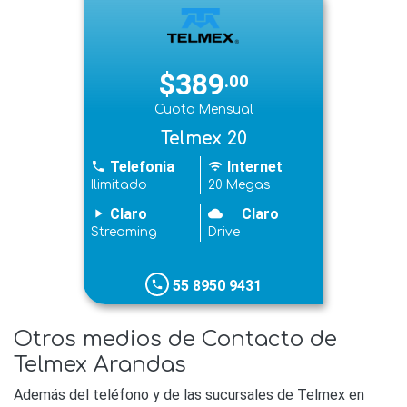
$389
.00
Cuota Mensual
Telmex 20
Telefonia
Internet
phone
wifi
Ilimitado
20 Megas
Claro
Claro
play_arrow
cloudy
Streaming
Drive
55 8950 9431
phone
Otros medios de Contacto de
Telmex Arandas
Además del teléfono y de las sucursales de Telmex en