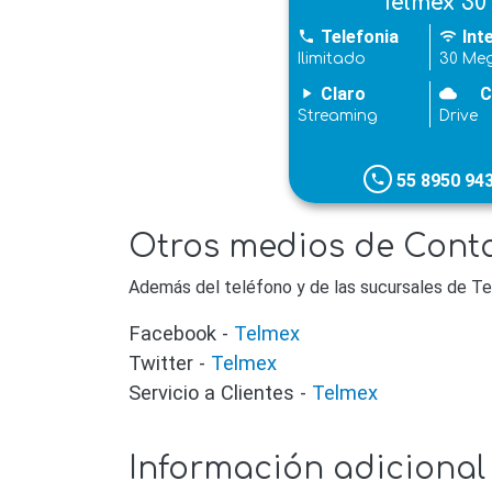
Telmex 30
Telefonia
Int
phone
wifi
Ilimitado
30 Me
Claro
C
play_arrow
cloudy
Streaming
Drive
55 8950 94
phone
Otros medios de Conta
Además del teléfono y de las sucursales de Te
Facebook -
Telmex
Twitter -
Telmex
Servicio a Clientes -
Telmex
Información adicional