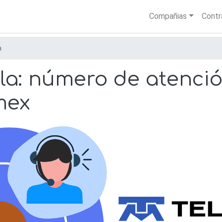
Skip
Main nav
Compañias
Contr
to
main
content
a
la: número de atenció
mex