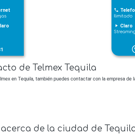
ernet
Telefo
phone
gas
Ilimitado
laro
Claro
play_arrow
Streamin
31
p
cto de Telmex Tequila
lmex en Tequila, también puedes contactar con la empresa de la
 acerca de la ciudad de Tequil