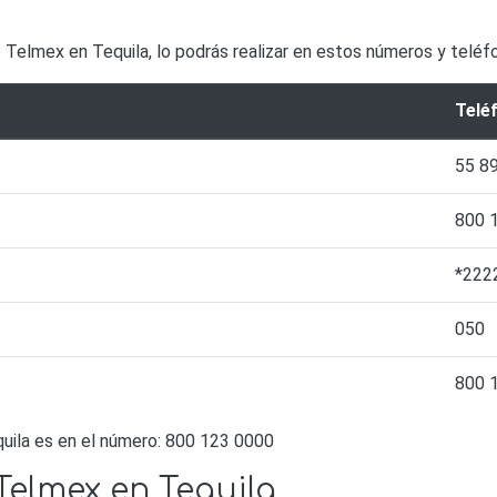
e Telmex en Tequila, lo podrás realizar en estos números y teléf
Telé
55 8
800 
*222
050
800 
uila es en el número: 800 123 0000
Telmex en Tequila