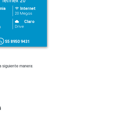
Telmex 20
nia
Internet
wifi
20 Megas
Claro
cloudy
g
Drive
55 8950 9431
hone
 siguiente manera:
a