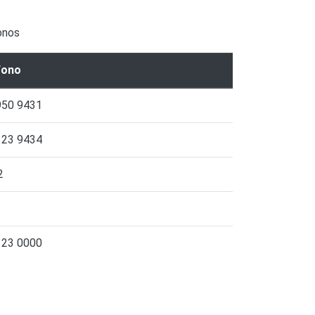
onos
fono
950 9431
123 9434
2
123 0000