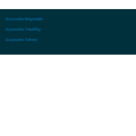
Sucursales Megacable
Sucursales TotalPlay
Sucursales Telmex