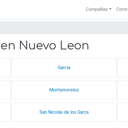
Skip
Main nav
Compañias
Contr
to
main
content
 en Nuevo Leon
García
Montemorelos
San Nicolás de los Garza