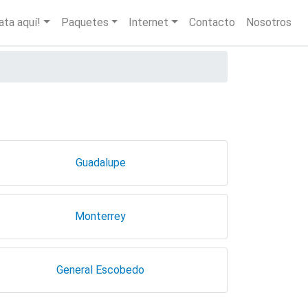
igation
ata aquí!
Paquetes
Internet
Contacto
Nosotros
Guadalupe
Monterrey
General Escobedo