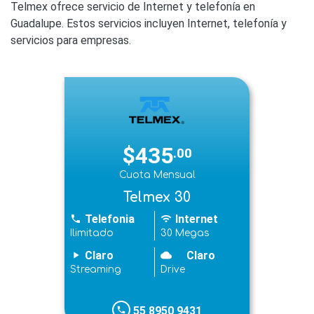
Telmex ofrece servicio de Internet y telefonía en
Guadalupe. Estos servicios incluyen Internet, telefonía y
servicios para empresas.
$435
.00
Cuota Mensual
Telmex 30
Telefonia
Internet
phone
wifi
Ilimitado
30 Megas
Claro
Claro
play_arrow
cloudy
Streaming
Drive
55 8950 9431
phone