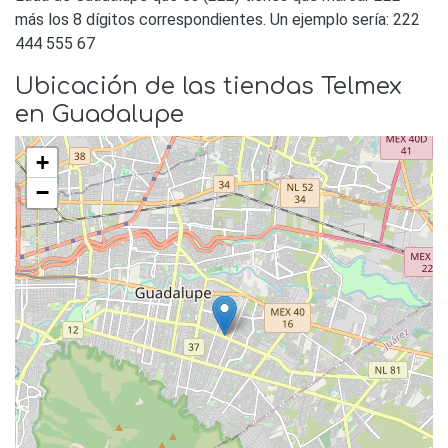
más los 8 dígitos correspondientes. Un ejemplo sería: 222
444 555 67
Ubicación de las tiendas Telmex
en Guadalupe
+
−