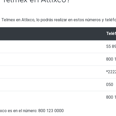
 Telmex en Atlixco?
e Telmex en Atlixco, lo podrás realizar en estos números y teléf
Telé
55 8
800 
*222
050
800 
ixco es en el número: 800 123 0000