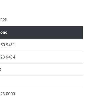
onos
fono
950 9431
123 9434
2
123 0000