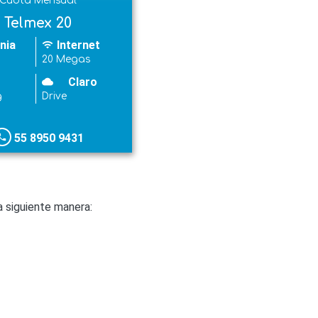
Cuota Mensual
Telmex 20
nia
Internet
wifi
20 Megas
Claro
cloudy
g
Drive
55 8950 9431
hone
 siguiente manera: