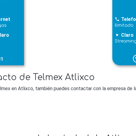
l
ernet
Telefo
phone
gas
Ilimitado
laro
Claro
play_arrow
Streamin
31
p
cto de Telmex Atlixco
lmex en Atlixco, también puedes contactar con la empresa de la