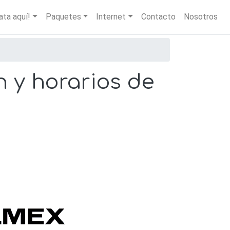
igation
ata aquí!
Paquetes
Internet
Contacto
Nosotros
n y horarios de