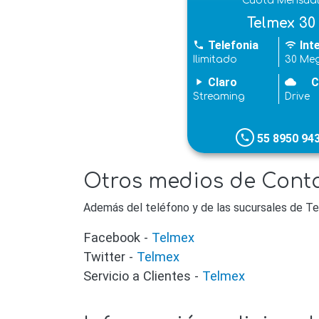
Cuota Mensua
Telmex 30
Telefonia
Int
phone
wifi
Ilimitado
30 Me
Claro
C
play_arrow
cloudy
Streaming
Drive
55 8950 94
phone
Otros medios de Conta
Además del teléfono y de las sucursales de Te
Facebook -
Telmex
Twitter -
Telmex
Servicio a Clientes -
Telmex