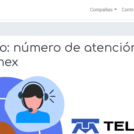
Skip
Main nav
Compañias
Contr
to
main
content
co: número de atenció
mex