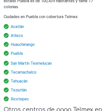
estado Puebla es de 100,439 habitantes y tiene 17
colonias.
Ciudades en Puebla con cobertura Telmex:
Acatlán
Atlixco
Huauchinango
Puebla
San Martín Texmelucan
Tecamachalco
Tehuacán
Teziutlán
Xicotepec
Otros centros de pago Telmex en