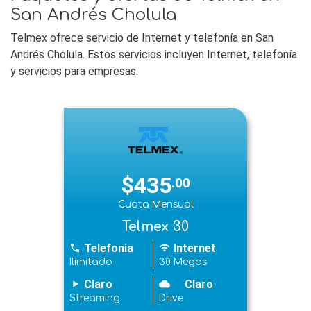
San Andrés Cholula
Telmex ofrece servicio de Internet y telefonía en San
Andrés Cholula. Estos servicios incluyen Internet, telefonía
y servicios para empresas.
$435
.00
Cuota Mensual
Telmex 30
Telefonia
Internet
phone
wifi
Ilimitado
30 Megas
Claro
Claro
play_arrow
cloudy
Streaming
Drive