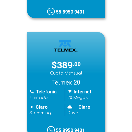
55 8950 9431
phone
$389
.00
Cuota Mensual
Telmex 20
Telefonia
Internet
phone
wifi
Ilimitado
20 Megas
Claro
Claro
play_arrow
cloudy
Streaming
Drive
55 8950 9431
phone