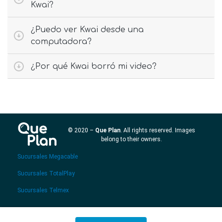
Kwai?
¿Puedo ver Kwai desde una
computadora?
¿Por qué Kwai borró mi video?
© 2020 –
Que Plan
. All rights reserved. Images
belong to their owners.
Sucursales Megacable
Sucursales TotalPlay
Sucursales Telmex