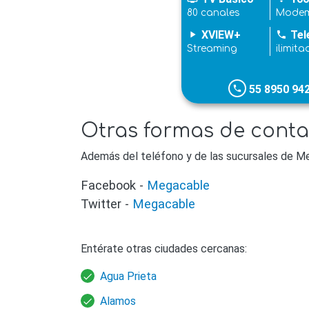
80 canales
Modem
XVIEW+
Tel
play_arrow
phone
Streaming
ilimita
55 8950 94
phone
Otras formas de cont
Además del teléfono y de las sucursales de M
Facebook -
Megacable
Twitter -
Megacable
Entérate otras ciudades cercanas:
Agua Prieta
Alamos