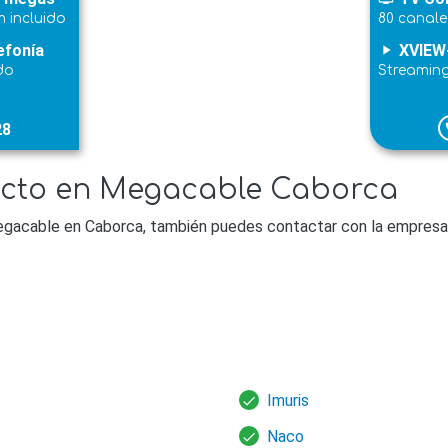
 incluido
80 canale
efonía
XVIEW
play_arrow
do
Streamin
28
p
acto en Megacable Caborca
egacable en Caborca, también puedes contactar con la empresa 
Imuris
Naco