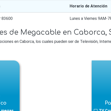
n
Horario de Atención
P 83600
Lunes a Viernes 9AM-
es de Megacable en Caborca, 
iones en Caborca, los cuales pueden ser de Televisión, Internet
l
ico
Pa
 megas
TV Co
tv