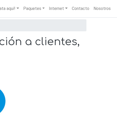
igation
ata aquí!
Paquetes
Internet
Contacto
Nosotros
ión a clientes,