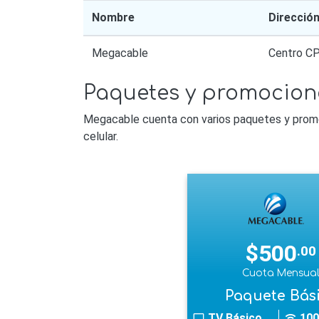
Nombre
Direcció
Megacable
Centro C
Paquetes y promocion
Megacable cuenta con varios paquetes y promoc
celular.
$500
.00
Cuota Mensua
Paquete Bás
TV Básico
100
tv
wifi