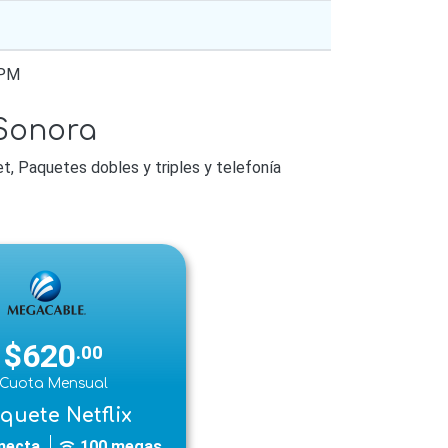
7PM
Sonora
, Paquetes dobles y triples y telefonía
$620
.00
Cuota Mensual
quete Netflix
necta
100 megas
wifi