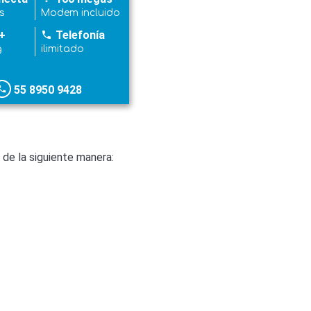
s
Modem incluido
+
Telefonía
phone
g
ilimitado
55 8950 9428
hone
de la siguiente manera: