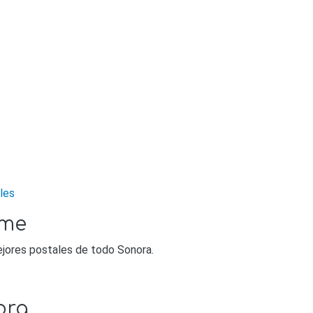
lles
lme
mejores postales de todo Sonora.
ora