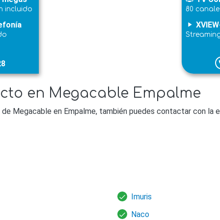
 incluido
80 canale
efonía
XVIEW
play_arrow
do
Streamin
28
p
acto en Megacable Empalme
s de Megacable en Empalme, también puedes contactar con la e
Imuris
Naco