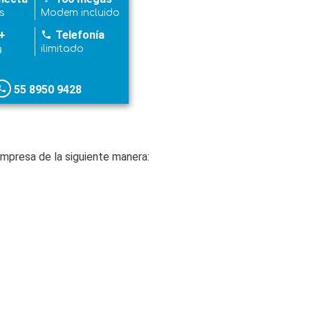
s
Modem incluido
+
Telefonía
phone
g
ilimitado
55 8950 9428
hone
mpresa de la siguiente manera: