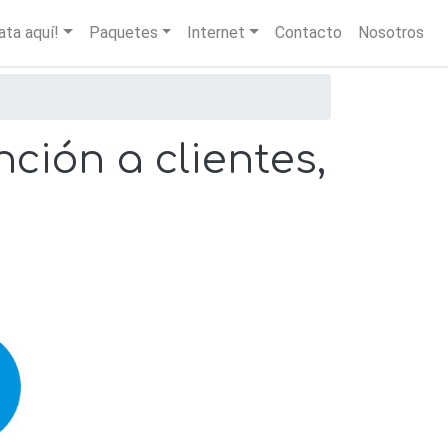
igation
ata aquí!
Paquetes
Internet
Contacto
Nosotros
ción a clientes,