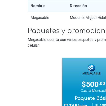
Nombre
Dirección
Megacable
Moderna Miguel Hidal
Paquetes y promocion
Megacable cuenta con varios paquetes y promoc
celular.
$500
.00
Cuota Mensua
Paquete Bás
TV Básico
100
tv
wifi