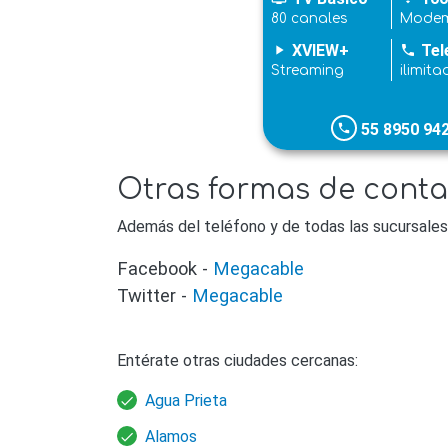
80 canales
Modem
XVIEW+
Tel
play_arrow
phone
Streaming
ilimita
55 8950 94
phone
Otras formas de cont
Además del teléfono y de todas las sucursale
Facebook -
Megacable
Twitter -
Megacable
Entérate otras ciudades cercanas:
Agua Prieta
Alamos