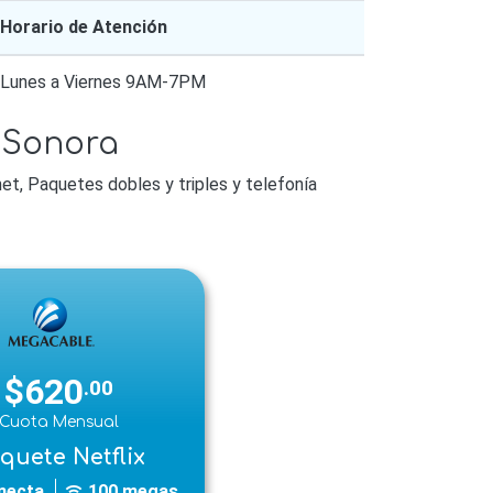
Horario de Atención
Lunes a Viernes 9AM-7PM
 Sonora
t, Paquetes dobles y triples y telefonía
$620
.00
Cuota Mensual
quete Netflix
necta
100 megas
wifi