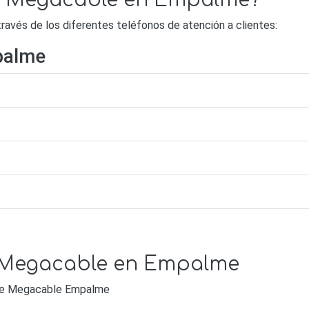
de Megacable en Empalme?
vés de los diferentes teléfonos de atención a clientes:
palme
e Megacable en Empalme
e de Megacable Empalme