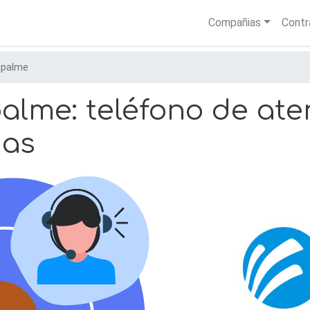
Skip
Main nav
Compañias
Contr
to
main
content
palme
me: teléfono de aten
nas