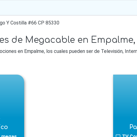
go Y Costilla #66 CP 85330
es de Megacable en Empalme,
iones en Empalme, los cuales pueden ser de Televisión, Interne
l
ico
Pa
 megas
TV Co
tv