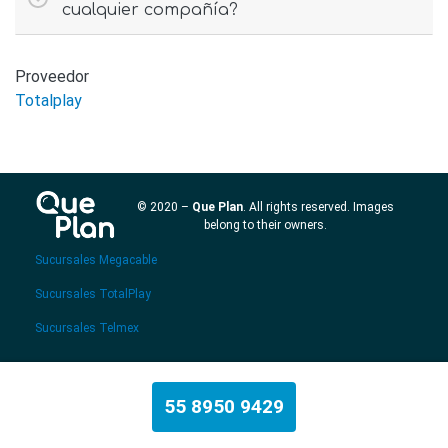
cualquier compañía?
Proveedor
Totalplay
© 2020 –
Que Plan
. All rights reserved. Images
belong to their owners.
Sucursales Megacable
Sucursales TotalPlay
Sucursales Telmex
55 8950 9429