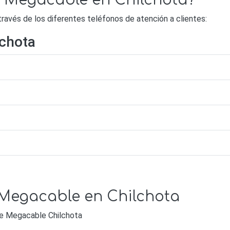
de Megacable en Chilchota?
avés de los diferentes teléfonos de atención a clientes:
lchota
 Megacable en Chilchota
 de Megacable Chilchota