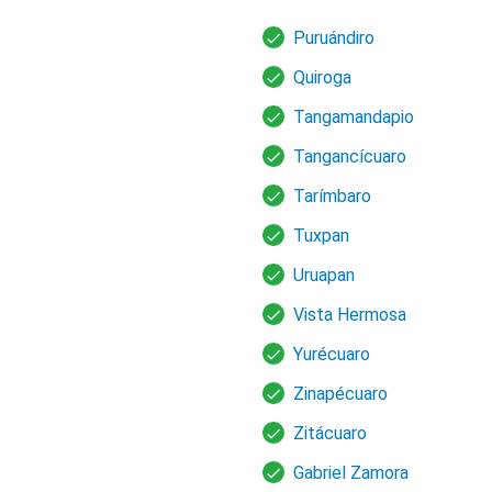
Puruándiro
Quiroga
Tangamandapio
Tangancícuaro
Tarímbaro
Tuxpan
Uruapan
Vista Hermosa
Yurécuaro
Zinapécuaro
Zitácuaro
Gabriel Zamora