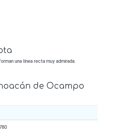
ota
 forman una línea recta muy admirada.
ichoacán de Ocampo
780