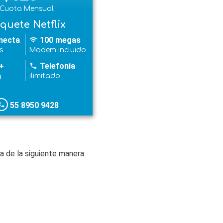
Cuota Mensual
quete Netflix
necta
100 megas
wifi
s
Modem incluido
+
Telefonía
phone
g
ilimitado
55 8950 9428
hone
 de la siguiente manera: