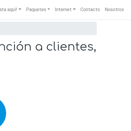
igation
ata aquí!
Paquetes
Internet
Contacto
Nosotros
ción a clientes,