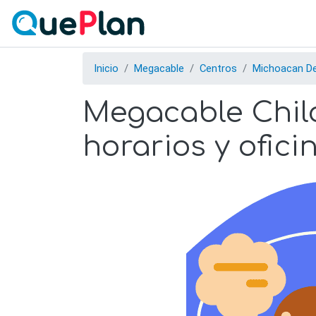
Inicio
Megacable
Centros
Michoacan D
Megacable Chilc
horarios y ofici