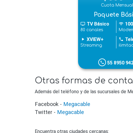
Cuota Mensua
Paquete Bás
TV Básico
100
tv
wifi
80 canales
Modem
XVIEW+
Tel
play_arrow
phone
Streaming
ilimita
55 8950 94
phone
Otras formas de cont
Además del teléfono y de las sucursales de Me
Facebook -
Megacable
Twitter -
Megacable
Encuentra otras ciudades cercanas: