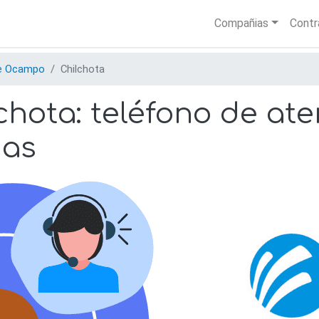
Skip
Main nav
Compañias
Contr
to
main
content
e Ocampo
Chilchota
hota: teléfono de aten
nas