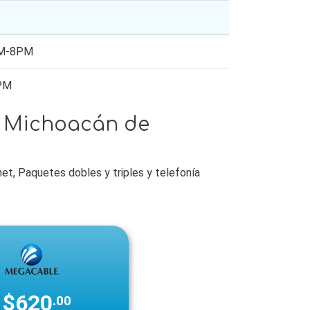
AM-8PM
7PM
, Michoacán de
et, Paquetes dobles y triples y telefonía
$620
.00