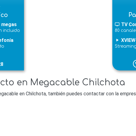
l
ico
Pa
 megas
TV Co
tv
 incluido
80 canale
efonía
XVIEW
play_arrow
do
Streamin
28
p
acto en Megacable Chilchota
gacable en Chilchota, también puedes contactar con la empresa