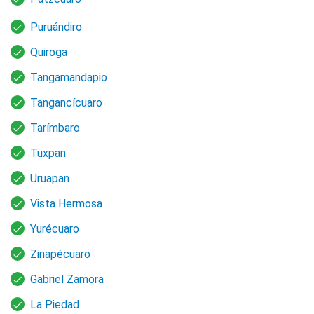
Puruándiro
Quiroga
Tangamandapio
Tangancícuaro
Tarímbaro
Tuxpan
Uruapan
Vista Hermosa
Yurécuaro
Zinapécuaro
Gabriel Zamora
La Piedad