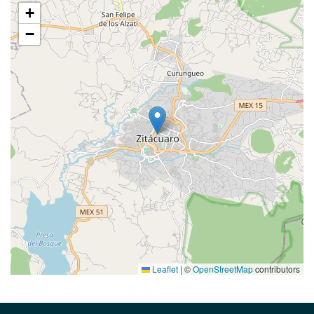
+
−
Leaflet
|
©
OpenStreetMap
contributors