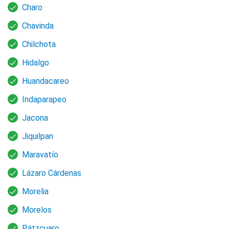
Charo
Chavinda
Chilchota
Hidalgo
Huandacareo
Indaparapeo
Jacona
Jiquilpan
Maravatío
Lázaro Cárdenas
Morelia
Morelos
Pátzcuaro