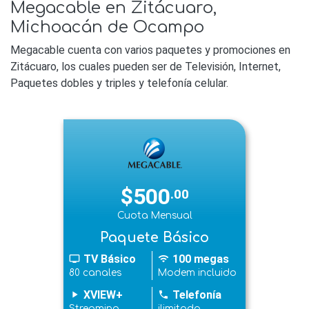
Megacable en Zitácuaro,
Michoacán de Ocampo
Megacable cuenta con varios paquetes y promociones en
Zitácuaro, los cuales pueden ser de Televisión, Internet,
Paquetes dobles y triples y telefonía celular.
$500
.00
Cuota Mensual
Paquete Básico
TV Básico
100 megas
tv
wifi
80 canales
Modem incluido
XVIEW+
Telefonía
play_arrow
phone
Streaming
ilimitado