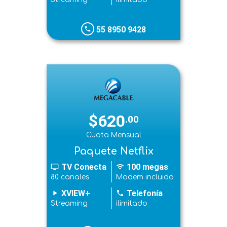
55 8950 9428
phone
$620
.00
Cuota Mensual
Paquete Netflix
TV Conecta
100 megas
tv
wifi
80 canales
Modem incluido
XVIEW+
Telefonía
play_arrow
phone
Streaming
ilimitado