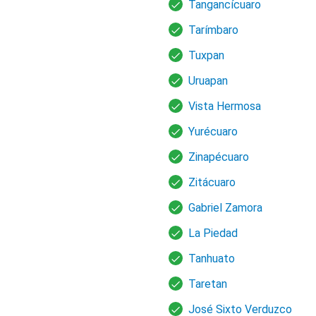
Tangancícuaro
Tarímbaro
Tuxpan
Uruapan
Vista Hermosa
Yurécuaro
Zinapécuaro
Zitácuaro
Gabriel Zamora
La Piedad
Tanhuato
Taretan
José Sixto Verduzco