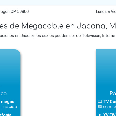
bregón CP 59800
Lunes a V
nes de Megacable en Jacona,
ones en Jacona, los cuales pueden ser de Televisión, Internet, 
l
ico
Pa
 megas
TV Co
tv
 incluido
80 canale
efonía
XVIEW
play_arrow