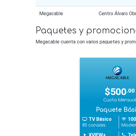
Megacable
Centro Álvaro O
Paquetes y promocio
Megacable cuenta con varios paquetes y promoci
$500
.00
Cuota Mensua
Paquete Bás
TV Básico
100
tv
wifi
80 canales
Modem
XVIEW+
Tel
play_arrow
phone