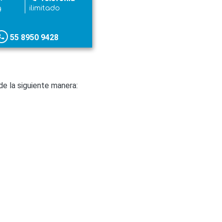
g
ilimitado
55 8950 9428
hone
e la siguiente manera: