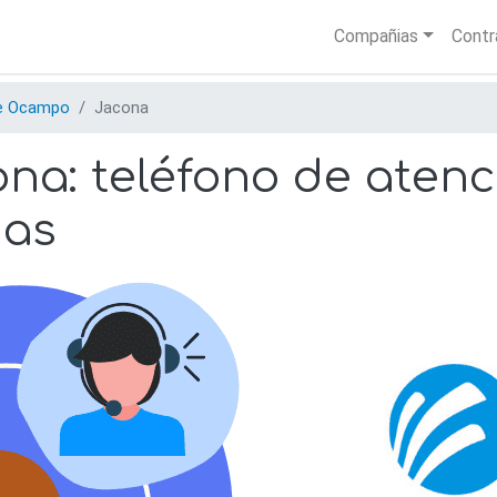
Skip
Main nav
Compañias
Contr
to
main
content
e Ocampo
Jacona
a: teléfono de atenci
nas