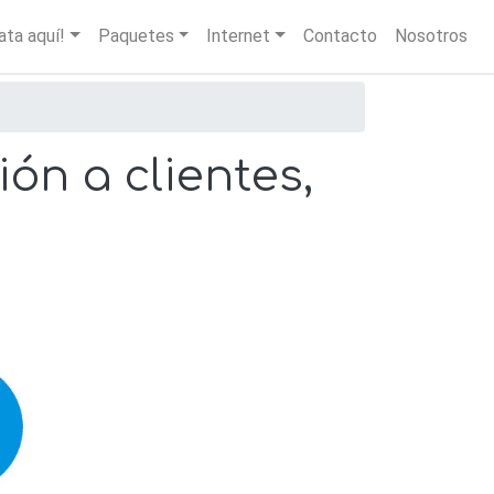
igation
ata aquí!
Paquetes
Internet
Contacto
Nosotros
ón a clientes,