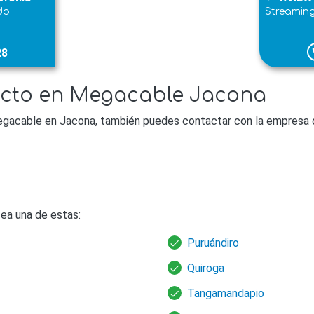
do
Streamin
28
p
acto en Megacable Jacona
egacable en Jacona, también puedes contactar con la empresa d
ea una de estas:
Puruándiro
Quiroga
Tangamandapio