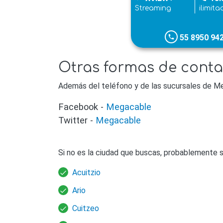
Streaming
ilimita
55 8950 94
phone
Otras formas de cont
Además del teléfono y de las sucursales de M
Facebook -
Megacable
Twitter -
Megacable
Si no es la ciudad que buscas, probablemente s
Acuitzio
Ario
Cuitzeo