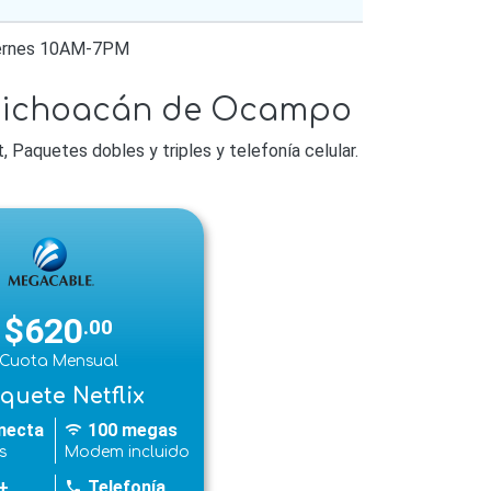
iernes 10AM-7PM
 Michoacán de Ocampo
Paquetes dobles y triples y telefonía celular.
$620
.00
Cuota Mensual
quete Netflix
necta
100 megas
wifi
s
Modem incluido
+
Telefonía
phone