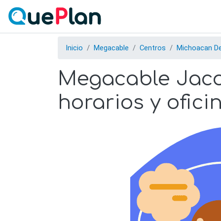
Inicio
Megacable
Centros
Michoacan D
Megacable Jacon
horarios y ofici