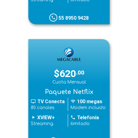
55 8950 9428
phone
$620
.00
Cuota Mensual
Paquete Netflix
TV Conecta
100 megas
tv
wifi
80 canales
Modem incluido
XVIEW+
Telefonía
play_arrow
phone
Streaming
ilimitado