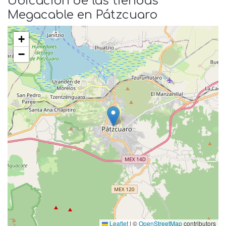
Ubicación de las tiendas
Megacable en Pátzcuaro
+
−
Leaflet
|
©
OpenStreetMap
contributors