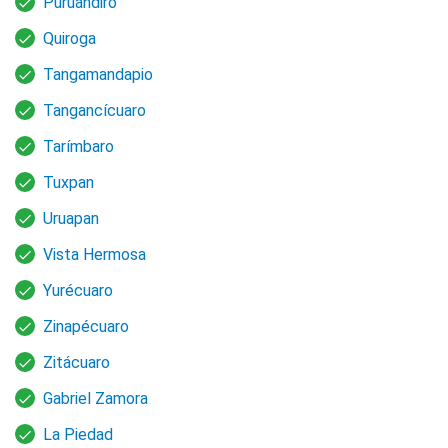
Puruándiro
Quiroga
Tangamandapio
Tangancícuaro
Tarímbaro
Tuxpan
Uruapan
Vista Hermosa
Yurécuaro
Zinapécuaro
Zitácuaro
Gabriel Zamora
La Piedad