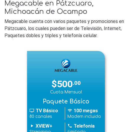
Megacable en Pátzcuaro,
Michoacán de Ocampo
Megacable cuenta con varios paquetes y promociones en
Pátzcuaro, los cuales pueden ser de Televisión, Internet,
Paquetes dobles y triples y telefonía celular.
$500
.00
Cuota Mensual
Paquete Básico
TV Básico
100 megas
tv
wifi
80 canales
Modem incluido
XVIEW+
Telefonía
play_arrow
phone
Streaming
ilimitado