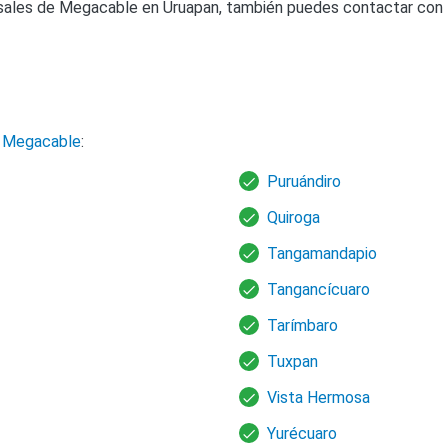
sales de Megacable en Uruapan, también puedes contactar con l
 Megacable
:
Puruándiro
Quiroga
Tangamandapio
Tangancícuaro
Tarímbaro
Tuxpan
Vista Hermosa
Yurécuaro