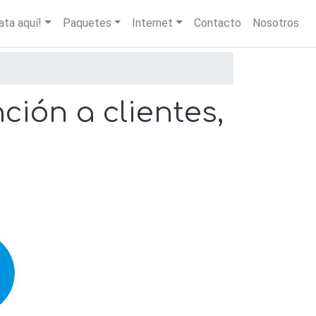
igation
ata aquí!
Paquetes
Internet
Contacto
Nosotros
ión a clientes,