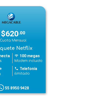
$620
.00
Cuota Mensual
quete Netflix
necta
100 megas
wifi
s
Modem incluido
+
Telefonía
phone
g
ilimitado
55 8950 9428
hone