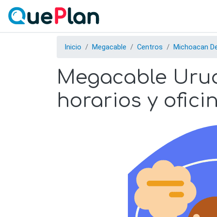
Inicio
Megacable
Centros
Michoacan D
Megacable Uruap
horarios y ofici