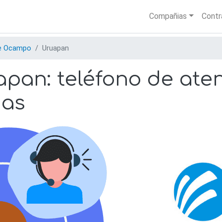
Skip
Main nav
Compañias
Contr
to
main
content
e Ocampo
Uruapan
an: teléfono de atenc
nas