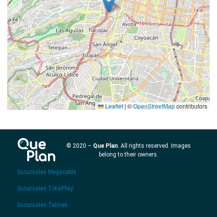
Leaflet
|
©
OpenStreetMap
contributors
© 2020 –
Que Plan
. All rights reserved. Images
belong to their owners.
Sucursales Megacable
Sucursales TotalPlay
Sucursales Telmex