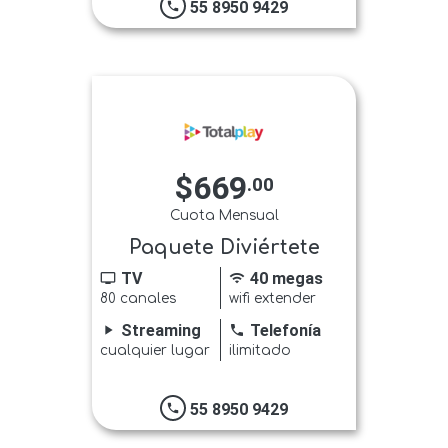
55 8950 9429
phone
$669
.00
Cuota Mensual
Paquete Diviértete
TV
40 megas
tv
wifi
80 canales
wifi extender
Streaming
Telefonía
play_arrow
phone
cualquier lugar
ilimitado
55 8950 9429
phone