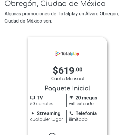
Obregón, Ciudad de México
Algunas promociones de Totalplay en Álvaro Obregón,
Ciudad de México son:
$619
.00
Cuota Mensual
Paquete Inicial
TV
20 megas
tv
wifi
80 canales
wifi extender
Streaming
Telefonía
play_arrow
phone
cualquier lugar
ilimitado