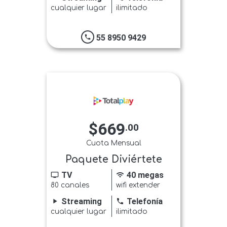
cualquier lugar
ilimitado
55 8950 9429
phone
$669
.00
Cuota Mensual
Paquete Diviértete
TV
40 megas
tv
wifi
80 canales
wifi extender
Streaming
Telefonía
play_arrow
phone
cualquier lugar
ilimitado