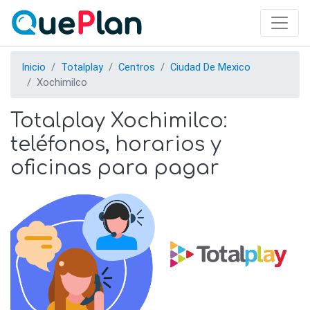
Skip
to
main
content
Inicio
Totalplay
Centros
Ciudad De Mexico
Xochimilco
Totalplay Xochimilco:
teléfonos, horarios y
oficinas para pagar