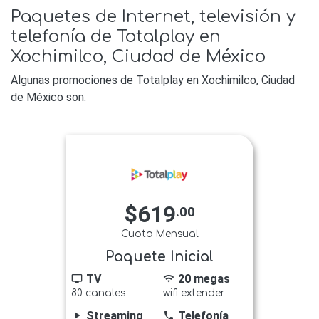
Paquetes de Internet, televisión y
telefonía de Totalplay en
Xochimilco, Ciudad de México
Algunas promociones de Totalplay en Xochimilco, Ciudad
de México son:
$619
.00
Cuota Mensual
Paquete Inicial
TV
20 megas
tv
wifi
80 canales
wifi extender
Streaming
Telefonía
play_arrow
phone