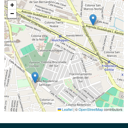
+
−
Leaflet
|
©
OpenStreetMap
contributors