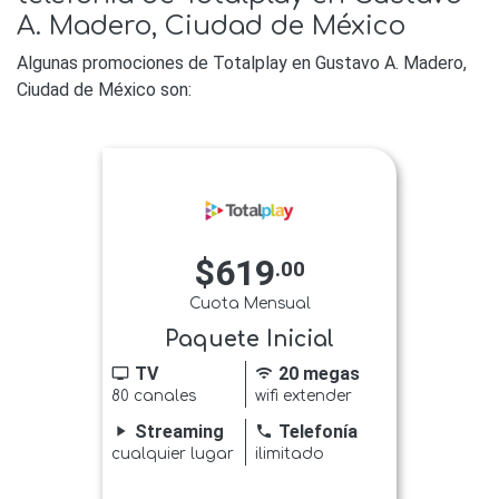
A. Madero, Ciudad de México
Algunas promociones de Totalplay en Gustavo A. Madero,
Ciudad de México son:
$619
.00
Cuota Mensual
Paquete Inicial
TV
20 megas
tv
wifi
80 canales
wifi extender
Streaming
Telefonía
play_arrow
phone
cualquier lugar
ilimitado