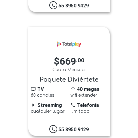
55 8950 9429
phone
$669
.00
Cuota Mensual
Paquete Diviértete
TV
40 megas
tv
wifi
80 canales
wifi extender
Streaming
Telefonía
play_arrow
phone
cualquier lugar
ilimitado
55 8950 9429
phone