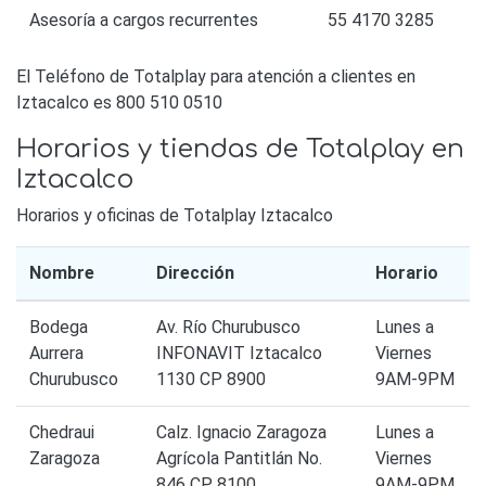
Asesoría a cargos recurrentes
55 4170 3285
El Teléfono de Totalplay para atención a clientes en
Iztacalco es 800 510 0510
Horarios y tiendas de Totalplay en
Iztacalco
Horarios y oficinas de Totalplay Iztacalco
Nombre
Dirección
Horario
Bodega
Av. Río Churubusco
Lunes a
Aurrera
INFONAVIT Iztacalco
Viernes
Churubusco
1130 CP 8900
9AM-9PM
Chedraui
Calz. Ignacio Zaragoza
Lunes a
Zaragoza
Agrícola Pantitlán No.
Viernes
846 CP 8100
9AM-9PM