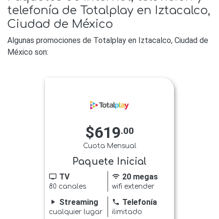
telefonía de Totalplay en Iztacalco,
Ciudad de México
Algunas promociones de Totalplay en Iztacalco, Ciudad de
México son:
$619
.00
Cuota Mensual
Paquete Inicial
TV
20 megas
tv
wifi
80 canales
wifi extender
Streaming
Telefonía
play_arrow
phone
cualquier lugar
ilimitado