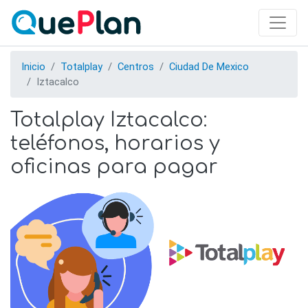
Skip
to
main
content
Inicio
Totalplay
Centros
Ciudad De Mexico
Iztacalco
Totalplay Iztacalco:
teléfonos, horarios y
oficinas para pagar