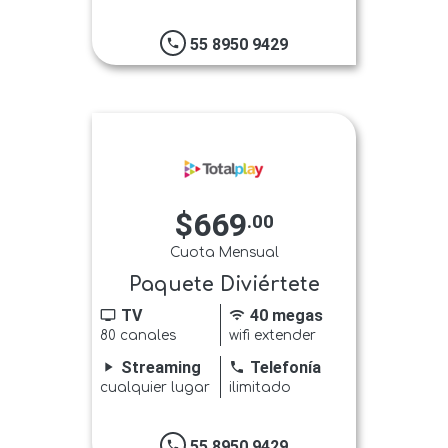
55 8950 9429
phone
$669
.00
Cuota Mensual
Paquete Diviértete
TV
40 megas
tv
wifi
80 canales
wifi extender
Streaming
Telefonía
play_arrow
phone
cualquier lugar
ilimitado
55 8950 9429
phone